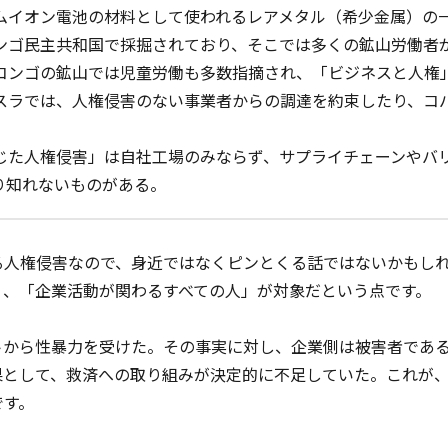
ムイオン電池の材料として使われるレアメタル（希少金属）の
ンゴ民主共和国で採掘されており、そこでは多くの鉱山労働者
コンゴの鉱山では児童労働も多数指摘され、「ビジネスと人権
スラでは、人権侵害のない事業者からの調達を約束したり、コ
た人権侵害」は自社工場のみならず、サプライチェーンやバ
り知れないものがある。
る人権侵害なので、身近ではなくピンとくる話ではないかもし
く、「企業活動が関わるすべての人」が対象だという点です。
トから性暴力を受けた。その事実に対し、企業側は被害者であ
果として、救済への取り組みが決定的に不足していた。これが
です。