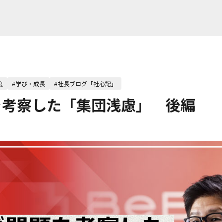
度
#学び・成長
#社長ブログ「社心記」
を考察した「集団浅慮」 後編